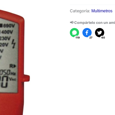
Comprobador
Categoría:
Multimetros
de
Tensión
📢 Compártelo con un am
UT18D
cantidad
119
27
60