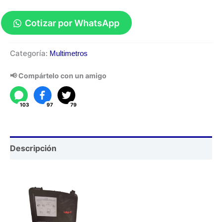
Cotizar por WhatsApp
Comprobador
Categoría:
Multimetros
de
Resistencia
📢 Compártelo con un amigo
UT516B
cantidad
103
97
79
Descripción