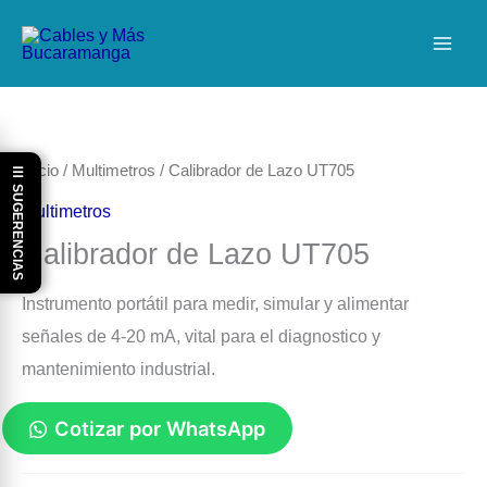
Ir
al
contenido
Inicio
/
Multimetros
/ Calibrador de Lazo UT705
☰ SUGERENCIAS
Multimetros
Calibrador de Lazo UT705
Instrumento portátil para medir, simular y alimentar
señales de 4-20 mA, vital para el diagnostico y
mantenimiento industrial.
Cotizar por WhatsApp
Calibrador