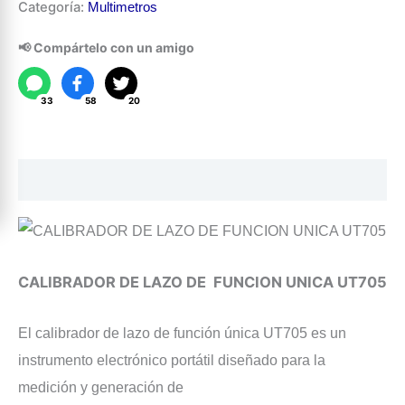
Categoría:
Multimetros
de
Lazo
📢 Compártelo con un amigo
UT705
cantidad
33
58
20
Descripción
CALIBRADOR DE LAZO DE FUNCION UNICA UT705
El calibrador de lazo de función única UT705 es un
instrumento electrónico portátil diseñado para la
medición y generación de