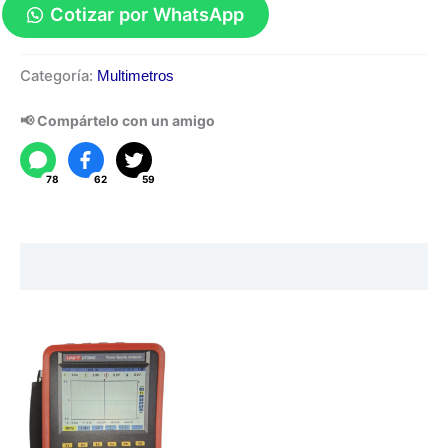
Cotizar por WhatsApp
Analizador
Categoría:
Multimetros
Energía
UT285C
📢 Compártelo con un amigo
cantidad
78
62
59
Descripción