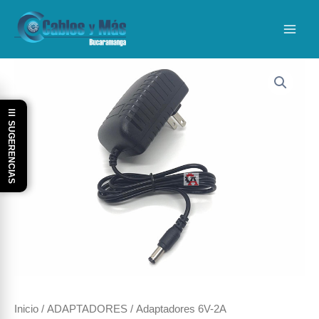
Ir
al
contenido
☰ SUGERENCIAS
Inicio
/
ADAPTADORES
/ Adaptadores 6V-2A