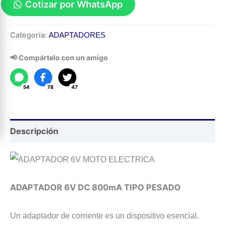
Cotizar por WhatsApp
Adaptador
Categoría:
ADAPTADORES
6V
DC
📢 Compártelo con un amigo
800mA
Tipo
54
78
47
pesado
cantidad
Descripción
ADAPTADOR 6V DC 800mA TIPO PESADO
Un adaptador de corriente es un dispositivo esencial.